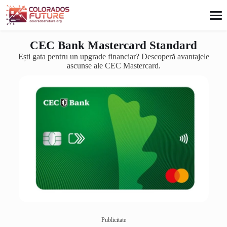
conținut
CEC Bank Mastercard Standard
Ești gata pentru un upgrade financiar? Descoperă avantajele
ascunse ale CEC Mastercard.
Card de credit
Imobiliare
Credite
Pensii
Investiții
Publicitate