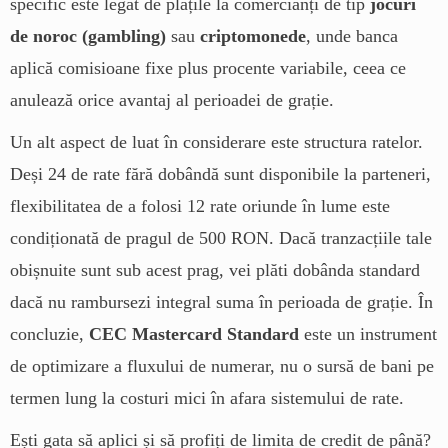
specific este legat de plățile la comercianți de tip
jocuri
de noroc (gambling)
sau
criptomonede
, unde banca
aplică comisioane fixe plus procente variabile, ceea ce
anulează orice avantaj al perioadei de grație.
Un alt aspect de luat în considerare este structura ratelor.
Deși 24 de rate fără dobândă sunt disponibile la parteneri,
flexibilitatea de a folosi 12 rate oriunde în lume este
condiționată de pragul de 500 RON. Dacă tranzacțiile tale
obișnuite sunt sub acest prag, vei plăti dobânda standard
dacă nu rambursezi integral suma în perioada de grație. În
concluzie,
CEC Mastercard Standard
este un instrument
de optimizare a fluxului de numerar, nu o sursă de bani pe
termen lung la costuri mici în afara sistemului de rate.
Ești gata să aplici și să profiți de limita de credit de până?