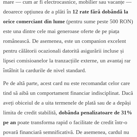
mare — cum ar fi electrocasnice, mobilier sau vacanțe —
deoarece opțiunea de a plăti în
12 rate fără dobândă la
orice comerciant din lume
(pentru sume peste 500 RON)
este una dintre cele mai generoase oferte de pe piața
românească. De asemenea, este un companion excelent
pentru călătorii ocazionali datorită asigurării incluse și
lipsei comisioanelor la tranzacțiile externe, un avantaj rar
întâlnit la cardurile de nivel standard.
Pe de altă parte, acest card nu este recomandat celor care
tind să aibă un comportament financiar indisciplinat. Dacă
aveți obiceiul de a uita termenele de plată sau de a depăși
limita de credit stabilită,
dobânda penalizatoare de 31%
pe an
poate transforma rapid o facilitate de credit într-o
povară financiară semnificativă. De asemenea, cardul nu