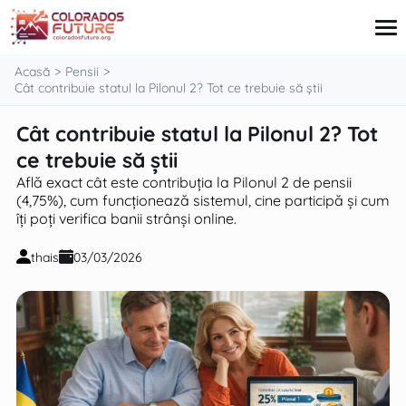
conținut
Acasă
Pensii
Cât contribuie statul la Pilonul 2? Tot ce trebuie să știi
Cât contribuie statul la Pilonul 2? Tot
Card de credit
Imobiliare
ce trebuie să știi
Credite
Află exact cât este contribuția la Pilonul 2 de pensii
Pensii
(4,75%), cum funcționează sistemul, cine participă și cum
Investiții
îți poți verifica banii strânși online.
thais
03/03/2026