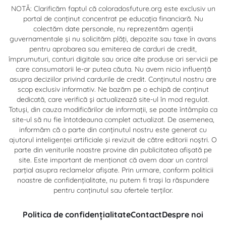
NOTĂ: Clarificăm faptul că coloradosfuture.org este exclusiv un
portal de conținut concentrat pe educația financiară. Nu
colectăm date personale, nu reprezentăm agenții
guvernamentale și nu solicităm plăți, depozite sau taxe în avans
pentru aprobarea sau emiterea de carduri de credit,
împrumuturi, conturi digitale sau orice alte produse ori servicii pe
care consumatorii le-ar putea căuta. Nu avem nicio influență
asupra deciziilor privind cardurile de credit. Conținutul nostru are
scop exclusiv informativ. Ne bazăm pe o echipă de conținut
dedicată, care verifică și actualizează site-ul în mod regulat.
Totuși, din cauza modificărilor de informații, se poate întâmpla ca
site-ul să nu fie întotdeauna complet actualizat. De asemenea,
informăm că o parte din conținutul nostru este generat cu
ajutorul inteligenței artificiale și revizuit de către editorii noștri. O
parte din veniturile noastre provine din publicitatea afișată pe
site. Este important de menționat că avem doar un control
parțial asupra reclamelor afișate. Prin urmare, conform politicii
noastre de confidențialitate, nu putem fi trași la răspundere
pentru conținutul sau ofertele terților.
Politica de confidențialitate
Contact
Despre noi