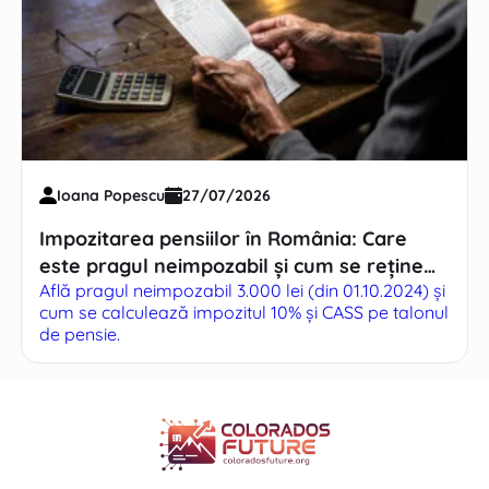
Ioana Popescu
27/07/2026
Impozitarea pensiilor în România: Care
este pragul neimpozabil și cum se reține
Află pragul neimpozabil 3.000 lei (din 01.10.2024) și
CASS
cum se calculează impozitul 10% și CASS pe talonul
de pensie.