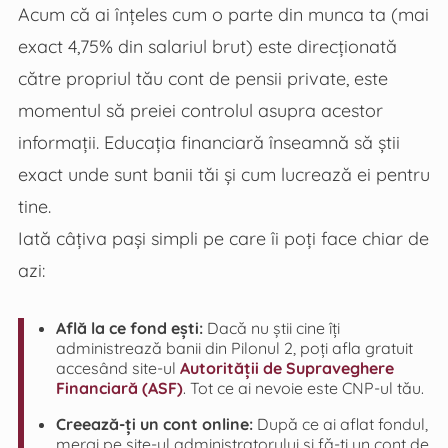
Acum că ai înțeles cum o parte din munca ta (mai
exact 4,75% din salariul brut) este direcționată
către propriul tău cont de pensii private, este
momentul să preiei controlul asupra acestor
informații. Educația financiară înseamnă să știi
exact unde sunt banii tăi și cum lucrează ei pentru
tine.
Iată câțiva pași simpli pe care îi poți face chiar de
azi:
Află la ce fond ești:
Dacă nu știi cine îți
administrează banii din Pilonul 2, poți afla gratuit
accesând site-ul
Autorității de Supraveghere
Financiară (ASF)
. Tot ce ai nevoie este CNP-ul tău.
Creează-ți un cont online:
După ce ai aflat fondul,
mergi pe site-ul administratorului și fă-ți un cont de