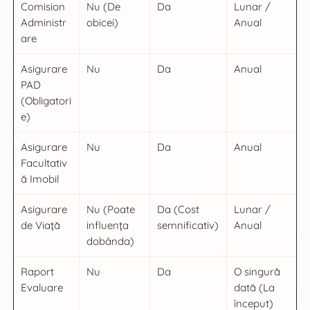
Comision
Nu (De
Da
Lunar /
Administr
obicei)
Anual
are
Asigurare
Nu
Da
Anual
PAD
(Obligatori
e)
Asigurare
Nu
Da
Anual
Facultativ
ă Imobil
Asigurare
Nu (Poate
Da (Cost
Lunar /
de Viață
influența
semnificativ)
Anual
dobânda)
Raport
Nu
Da
O singură
Evaluare
dată (La
început)