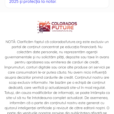
2025 și protecția la notar.
NOTĂ: Clarificăm faptul că coloradosfuture.org este exclusiv un
portal de conținut concentrat pe educația financiară. Nu
colectăm date personale, nu reprezentăm agenții
guvernamentale și nu solicităm plăți, depozite sau taxe în avans
pentru aprobarea sau emiterea de carduri de credit,
împrumuturi, conturi digitale sau orice alte produse ori servicii pe
care consumatorii le-ar putea căuta. Nu avem nicio influență
asupra deciziilor privind cardurile de credit. Conținutul nostru are
scop exclusiv informativ. Ne bazăm pe o echipă de conținut
dedicată, care verifică și actualizează site-ul în mod regulat.
Totuși, din cauza modificărilor de informații, se poate întâmpla ca
site-ul să nu fie întotdeauna complet actualizat. De asemenea,
informăm că o parte din conținutul nostru este generat cu
ajutorul inteligenței artificiale și revizuit de către editorii noștri. O
parte din veniturile noastre provine din publicitatea afișată pe