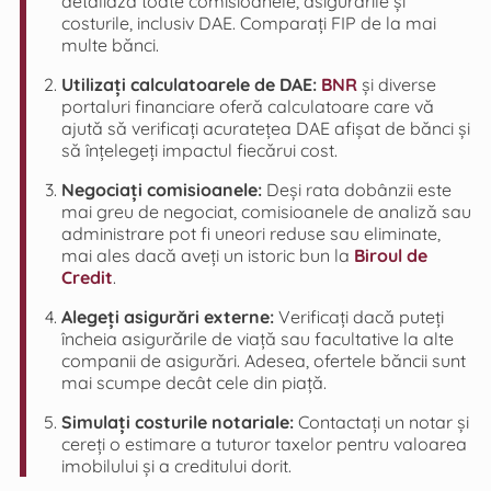
detaliază toate comisioanele, asigurările și
costurile, inclusiv DAE. Comparați FIP de la mai
multe bănci.
Utilizați calculatoarele de DAE:
BNR
și diverse
portaluri financiare oferă calculatoare care vă
ajută să verificați acuratețea DAE afișat de bănci și
să înțelegeți impactul fiecărui cost.
Negociați comisioanele:
Deși rata dobânzii este
mai greu de negociat, comisioanele de analiză sau
administrare pot fi uneori reduse sau eliminate,
mai ales dacă aveți un istoric bun la
Biroul de
Credit
.
Alegeți asigurări externe:
Verificați dacă puteți
încheia asigurările de viață sau facultative la alte
companii de asigurări. Adesea, ofertele băncii sunt
mai scumpe decât cele din piață.
Simulați costurile notariale:
Contactați un notar și
cereți o estimare a tuturor taxelor pentru valoarea
imobilului și a creditului dorit.