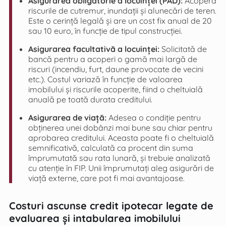
Asigurarea obligatorie a locuinței (PAD):
Acoperă
riscurile de cutremur, inundații și alunecări de teren.
Este o cerință legală și are un cost fix anual de 20
sau 10 euro, în funcție de tipul construcției.
Asigurarea facultativă a locuinței:
Solicitată de
bancă pentru a acoperi o gamă mai largă de
riscuri (incendiu, furt, daune provocate de vecini
etc.). Costul variază în funcție de valoarea
imobilului și riscurile acoperite, fiind o cheltuială
anuală pe toată durata creditului.
Asigurarea de viață:
Adesea o condiție pentru
obținerea unei dobânzi mai bune sau chiar pentru
aprobarea creditului. Aceasta poate fi o cheltuială
semnificativă, calculată ca procent din suma
împrumutată sau rata lunară, și trebuie analizată
cu atenție în FIP. Unii împrumutați aleg asigurări de
viață externe, care pot fi mai avantajoase.
Costuri ascunse credit ipotecar legate de
evaluarea și intabularea imobilului