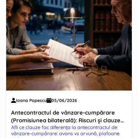
Ioana Popescu
05/06/2026
Antecontractul de vânzare-cumpărare
(Promisiunea bilaterală): Riscuri și clauze
Afli ce clauze fac diferența la antecontractul de
la care să fii atent
vânzare-cumpărare: avans vs arvună, plafoane