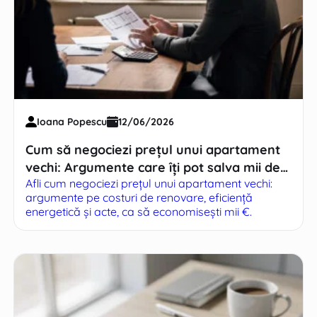
Ioana Popescu
12/06/2026
Cum să negociezi prețul unui apartament
vechi: Argumente care îți pot salva mii de
Afli cum negociezi prețul unui apartament vechi:
euro
argumente pe costuri de renovare, eficiență
energetică și acte, ca să economisești mii €.