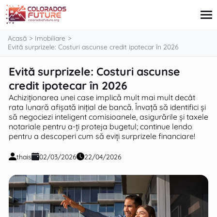
conținut
Acasă
Imobiliare
Evită surprizele: Costuri ascunse credit ipotecar în 2026
Evită surprizele: Costuri ascunse
Card de credit
Imobiliare
credit ipotecar în 2026
Credite
Achiziționarea unei case implică mult mai mult decât
Pensii
rata lunară afișată inițial de bancă. Învață să identifici și
Investiții
să negociezi inteligent comisioanele, asigurările și taxele
notariale pentru a-ți proteja bugetul; continue lendo
pentru a descoperi cum să eviți surprizele financiare!
thais
02/03/2026
22/04/2026