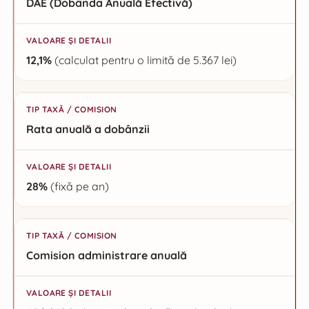
Tip Taxă / Comision
DAE (Dobânda Anuală Efectivă)
Valoare și Detalii
12,1%
(calculat pentru o limită de 5.367 lei)
Rata anuală a dobânzii
28%
(fixă pe an)
Comision administrare anuală