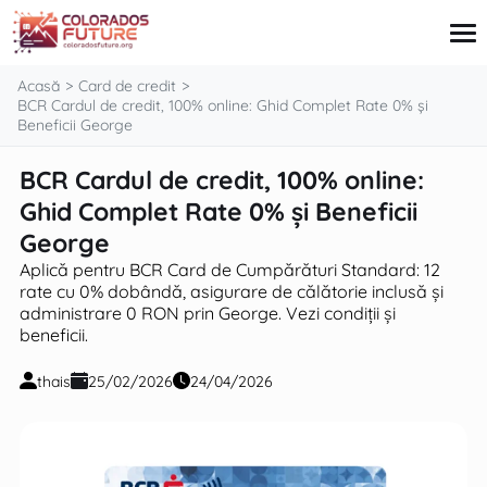
conținut
Acasă
Card de credit
BCR Cardul de credit, 100% online: Ghid Complet Rate 0% și
Beneficii George
Card de credit
BCR Cardul de credit, 100% online:
Imobiliare
Ghid Complet Rate 0% și Beneficii
Credite
Pensii
George
Investiții
Aplică pentru BCR Card de Cumpărături Standard: 12
rate cu 0% dobândă, asigurare de călătorie inclusă și
administrare 0 RON prin George. Vezi condiții și
beneficii.
thais
25/02/2026
24/04/2026