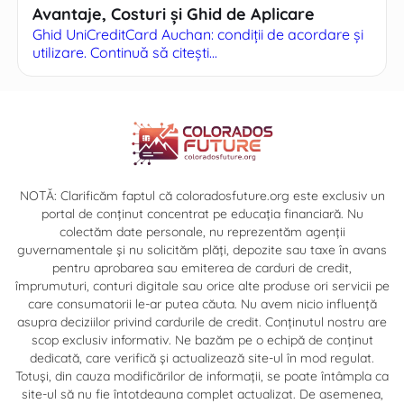
Avantaje, Costuri și Ghid de Aplicare
Ghid UniCreditCard Auchan: condiții de acordare și
utilizare. Continuă să citești...
NOTĂ: Clarificăm faptul că coloradosfuture.org este exclusiv un
portal de conținut concentrat pe educația financiară. Nu
colectăm date personale, nu reprezentăm agenții
guvernamentale și nu solicităm plăți, depozite sau taxe în avans
pentru aprobarea sau emiterea de carduri de credit,
împrumuturi, conturi digitale sau orice alte produse ori servicii pe
care consumatorii le-ar putea căuta. Nu avem nicio influență
asupra deciziilor privind cardurile de credit. Conținutul nostru are
scop exclusiv informativ. Ne bazăm pe o echipă de conținut
dedicată, care verifică și actualizează site-ul în mod regulat.
Totuși, din cauza modificărilor de informații, se poate întâmpla ca
site-ul să nu fie întotdeauna complet actualizat. De asemenea,