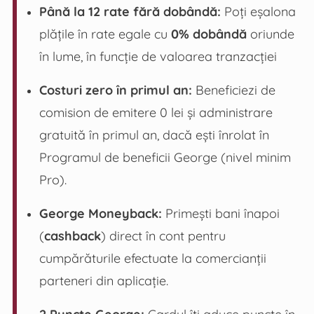
Până la 12 rate fără dobândă:
Poți eșalona
plățile în rate egale cu
0% dobândă
oriunde
în lume, în funcție de valoarea tranzacției
Costuri zero în primul an:
Beneficiezi de
comision de emitere 0 lei și administrare
gratuită în primul an, dacă ești înrolat în
Programul de beneficii George (nivel minim
Pro).
George Moneyback:
Primești bani înapoi
(
cashback
) direct în cont pentru
cumpărăturile efectuate la comercianții
parteneri din aplicație.
2 Puncte George:
Cardul îți aduce puncte în