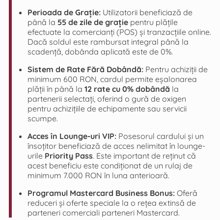
Perioada de Grație:
Utilizatorii beneficiază de
până la
55 de zile de grație
pentru plățile
efectuate la comercianți (POS) și tranzacțiile online.
Dacă soldul este rambursat integral până la
scadență, dobânda aplicată este de 0%.
Sistem de Rate Fără Dobândă:
Pentru achiziții de
minimum 600 RON, cardul permite eșalonarea
plății în până la
12 rate cu 0% dobândă
la
partenerii selectați, oferind o gură de oxigen
pentru achizițiile de echipamente sau servicii
scumpe.
Acces în Lounge-uri VIP:
Posesorul cardului și un
însoțitor beneficiază de acces nelimitat în lounge-
urile
Priority Pass
. Este important de reținut că
acest beneficiu este condiționat de un rulaj de
minimum 7.000 RON în luna anterioară.
Programul Mastercard Business Bonus:
Oferă
reduceri și oferte speciale la o rețea extinsă de
parteneri comerciali parteneri Mastercard.