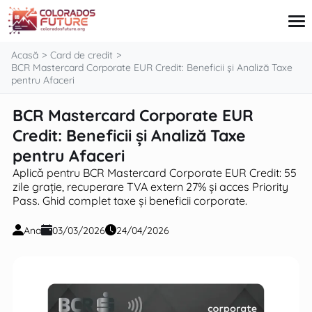
conținut
Acasă
Card de credit
BCR Mastercard Corporate EUR Credit: Beneficii și Analiză Taxe
pentru Afaceri
Card de credit
BCR Mastercard Corporate EUR
Imobiliare
Credit: Beneficii și Analiză Taxe
Credite
Pensii
pentru Afaceri
Investiții
Aplică pentru BCR Mastercard Corporate EUR Credit: 55
zile grație, recuperare TVA extern 27% și acces Priority
Pass. Ghid complet taxe și beneficii corporate.
Ana
03/03/2026
24/04/2026