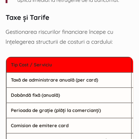
aplică imediat la retragerile de la bancomat.
Taxe și Tarife
Gestionarea riscurilor financiare începe cu
înțelegerea structurii de costuri a cardului:
Tip Cost / Serviciu
V
Taxă de administrare anuală (per card)
5
Dobândă fixă (anuală)
1
Perioada de grație (plăți la comercianți)
P
Comision de emitere card
0