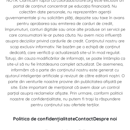
NOTĂ: Clarificăm faptul că coloradosfuture.org este exclusiv un
portal de conținut concentrat pe educația financiară. Nu
colectăm date personale, nu reprezentăm agenții
guvernamentale și nu solicităm plăți, depozite sau taxe în avans
pentru aprobarea sau emiterea de carduri de credit,
împrumuturi, conturi digitale sau orice alte produse ori servicii pe
care consumatorii le-ar putea căuta. Nu avem nicio influență
asupra deciziilor privind cardurile de credit. Conținutul nostru are
scop exclusiv informativ. Ne bazăm pe o echipă de conținut
dedicată, care verifică și actualizează site-ul în mod regulat.
Totuși, din cauza modificărilor de informații, se poate întâmpla ca
site-ul să nu fie întotdeauna complet actualizat. De asemenea,
informăm că o parte din conținutul nostru este generat cu
ajutorul inteligenței artificiale și revizuit de către editorii noștri. O
parte din veniturile noastre provine din publicitatea afișată pe
site. Este important de menționat că avem doar un control
parțial asupra reclamelor afișate. Prin urmare, conform politicii
noastre de confidențialitate, nu putem fi trași la răspundere
pentru conținutul sau ofertele terților.
Politica de confidențialitate
Contact
Despre noi