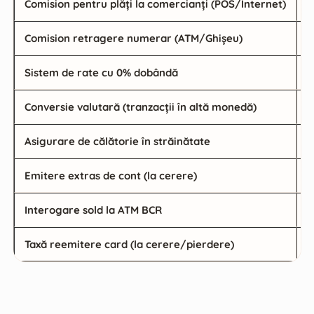
Comision pentru plăți la comercianți (POS/Internet)
Comision retragere numerar (ATM/Ghișeu)
2
Sistem de rate cu 0% dobândă
P
Conversie valutară (tranzacții în altă monedă)
2
Asigurare de călătorie în străinătate
0
Emitere extras de cont (la cerere)
0
Interogare sold la ATM BCR
0
Taxă reemitere card (la cerere/pierdere)
1