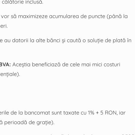
călătorie inclusă.
 vor să maximizeze acumularea de puncte (până la
ri.
e au datorii la alte bănci și caută o soluție de plată în
BBVA:
Aceștia beneficiază de cele mai mici costuri
ențiale).
rile de la bancomat sunt taxate cu 1% + 5 RON, iar
ă perioadă de grație).