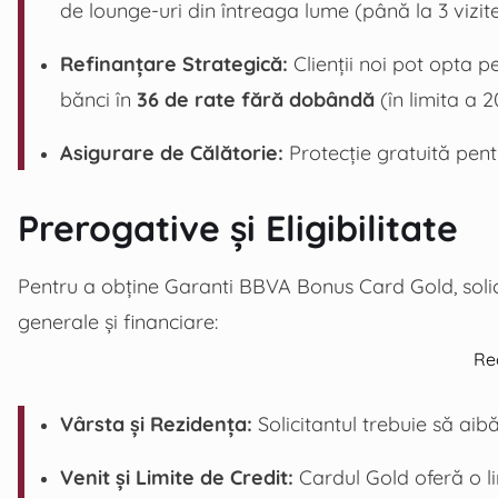
de lounge-uri din întreaga lume (până la 3 vizite
Refinanțare Strategică:
Clienții noi pot opta p
bănci în
36 de rate fără dobândă
(în limita a 
Asigurare de Călătorie:
Protecție gratuită pent
Prerogative și Eligibilitate
Pentru a obține Garanti BBVA Bonus Card Gold, solici
generale și financiare:
Re
Vârsta și Rezidența:
Solicitantul trebuie să aibă
Venit și Limite de Credit:
Cardul Gold oferă o li