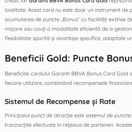
credit, iar
Garanti BBVA Bonus Card Gold
reprezint
loialitate. Acest card nu este doar un instrument de 
acumularea de puncte „Bonus” cu facilități extinse de e
majore sau cauți o modalitate eficientă de a gestion
flexibilitate sporită și avantaje specifice, adaptate unu
Beneficii Gold: Puncte Bonus
Beneficiile cardului Garanti BBVA Bonus Card Gold s
fiecare utilizare, combinând recompensele financiare c
Sistemul de Recompense și Rate
Principalul punct de atracție este sistemul de puncte
tranzacțiile efectuate în rețeaua de parteneri. Acest